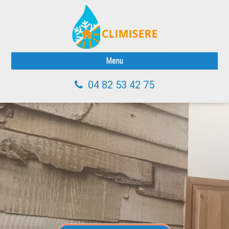
.
.
Menu
.
Accueil
.
04 82 53 42 75
.
Services
.
Galerie
.
Nous contacter
.
.
.