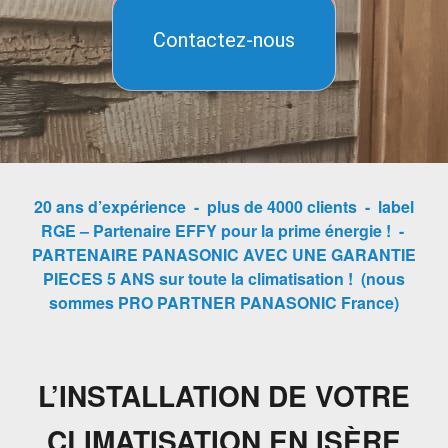
Contactez-nous
.
20 ans d’expérience - plus de 4000 clients - label
RGE – Partenaire EFFY pour la prime énergie ! -
PARTENAIRE PANASONIC AVEC UNE GARANTIE
PIECES 5 ANS sur toute la climatisation ! (nous
sommes PRO PARTNER PANASONIC France)
L’INSTALLATION DE VOTRE
CLIMATISATION EN ISÈRE